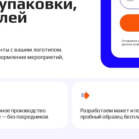
ей
Оста
Отправляя заявку, вы даёте согласие
данных в соответствии с политикой 
вашим логотипом.
ения мероприятий,
роизводство
Разработаем макет и подготовим
 посредников
пробный образец бесплатно