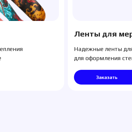
Заказать
чет
иража