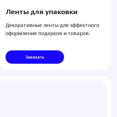
аказать
ий и выставок
ий и выставок. Подойдут
жественных открытий.