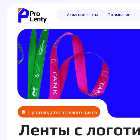
Атласные ленты
О компании
Доставк
Производство полного цикла
Ленты с логотип
на заказ — для у