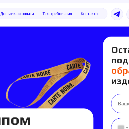
а и оплата
Тех. требования
Контакты
+7 49
Оставьте 
подготов
образец
д
изделия
ом
паковки,
+7