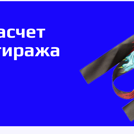
я
афия
Флексопечать