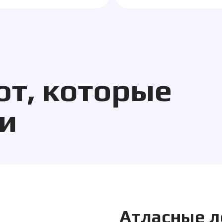
Атласные ленты 
Нанесение:
Сублимация
Тираж:
3000 м
Рассчитать 