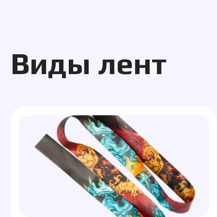
Виды лент
Ленты для бейджей
Л
Прочные и стильные ленты для
К
удобного ношения бейджей
н
на мероприятиях и в офисе.
м