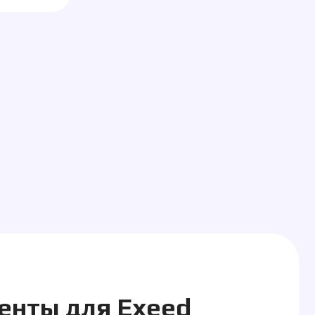
для Exeed
стоимость