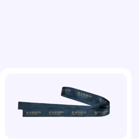
 для упаковки
ивные ленты для эффектного
ия подарков и товаров.