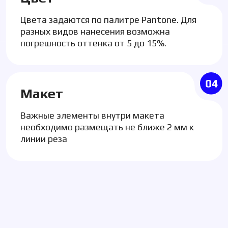
азных видов нанесения возможна
необходи
огрешность оттенка от 5 до 15%.
индивид
Макет
Допо
ажные элементы внутри макета
Вы может
еобходимо размещать не ближе 2 мм к
самостоя
инии реза
консульт