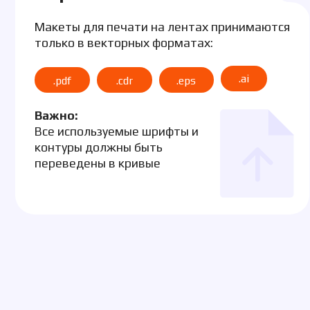
только в векторных форматах:
р
п
.ai
.pdf
.cdr
.eps
Важно:
Все используемые шрифты и
контуры должны быть
В
переведены в кривые
н
л