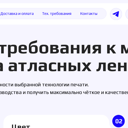
а и оплата
Тех. требования
Контакты
+7 49
ребования к мак
атласных лентах
выбранной технологии печати.
ва и получить максимально чёткое и качественное нанесен
Цвет
Разм
вета задаются по палитре Pantone. Для
Ширина л