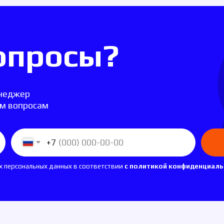
просы?
р
росам
+7
О
нальных данных в соответствии
с политикой конфиденциальности.
Атласные ленты
Виды лент
Сублимация
Ленты для бейджей
Шелкография
Ленты для медалей