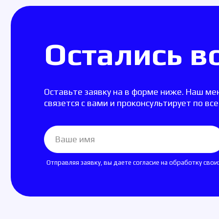
Остались во
Оставьте заявку на в форме ниже. Наш менедже
связется с вами и проконсультирует по всем воп
Отправляя заявку, вы даете согласие на обработку своих персо
Контакты
Компания
О компании
г Москва, ул. Александра
Контакты
Солженицына, д. 11 стр. 3