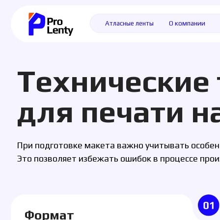
Атласные ленты
О компании
Доставк
Технические т
для печати на 
При подготовке макета важно учитывать особенности 
Это позволяет избежать ошибок в процессе производст
Формат
Макеты для печати на лентах принимаются
Ц