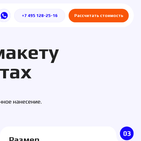
5 128-25-16
Рассчитать стоимость
ету
ие.
ер
ент может варьироваться. При